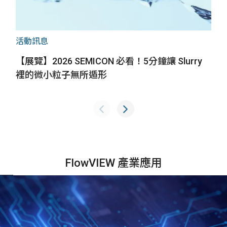
活動訊息
媒
【展覽】2026 SEMICON 必看！5分鐘讓 Slurry
F
裡的微小粒子無所遁形
技
半
導
體/
電
子
製
FlowVIEW 產業應用
造