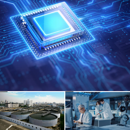
能
生
源
醫
電
製
池
藥
食
品
水
與
資
飲
源
料