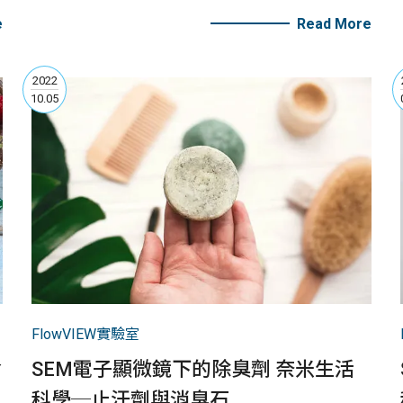
真空腔體中，臨場觀測樣品的液態原貌！
e
Read More
2022
10.05
FlowVIEW實驗室
食
SEM電子顯微鏡下的除臭劑 奈米生活
科學─止汗劑與消臭石