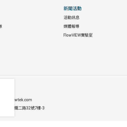
新聞活動
活動訊息
隊
媒體報導
FlowVIEW實驗室
-9633
@flowviewtek.com
竹北市高鐵二路32號7樓-3