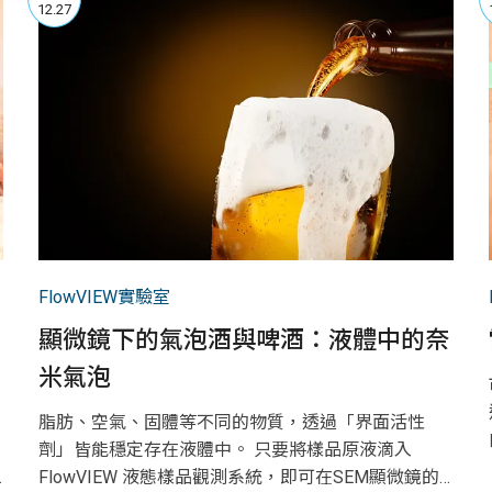
12.27
FlowVIEW實驗室
顯微鏡下的氣泡酒與啤酒：液體中的奈
米氣泡
脂肪、空氣、固體等不同的物質，透過「界面活性
劑」皆能穩定存在液體中。 只要將樣品原液滴入
FlowVIEW 液態樣品觀測系統，即可在SEM顯微鏡的