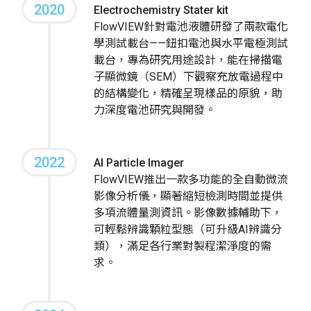
2020
Electrochemistry Stater kit
FlowVIEW針對電池液體研發了兩款電化
學測試載台——鈕扣電池與水平電極測試
載台，專為研究用途設計，能在掃描電
子顯微鏡（SEM）下觀察充放電過程中
的結構變化，精確呈現樣品的原貌，助
力深度電池研究與開發。
2022
AI Particle Imager
FlowVIEW推出一款多功能的全自動微流
影像分析儀，顯著縮短檢測時間並提供
多項流體量測資訊。影像數據輔助下，
可輕鬆辨識顆粒型態（可升級AI辨識分
類），滿足各行業對製程潔淨度的需
求。