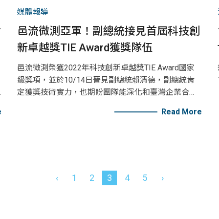
媒體報導
食
邑流微測亞軍！副總統接見首屆科技創
新卓越獎TIE Award獲獎隊伍
邑流微測榮獲2022年科技創新卓越獎TIE Award國家
級獎項，並於10/14日晉見副總統賴清德，副總統肯
定獲獎技術實力，也期盼團隊能深化和臺灣企業合
作，對未來產業發展帶來貢獻。
e
Read More
‹
1
2
3
4
5
›