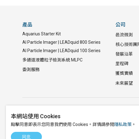
產品
公司
Aquarius Starter Kit
邑流微測
AI Particle Imager | LEADquid 800 Series
核心技術團
AI Particle Imager | LEADquid 100 Series
發展沿革
多通道液體粒子檢測系統 MLPC
里程碑
委測服務
獲獎實績
未來展望
本網站使用 Cookies
886-3-658
點擊同意即表示您同意我們使用 Cookies。詳情請參閱
隱私政策
。
marketing
302新竹縣
同意