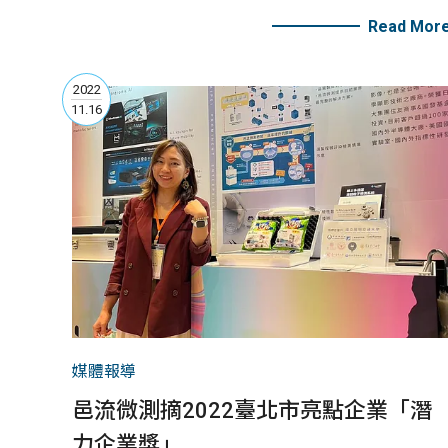
真空腔體中，臨場觀測樣品的液態原貌！
Read Mor
2022
11.16
媒體報導
邑流微測摘2022臺北市亮點企業「潛
力企業獎」