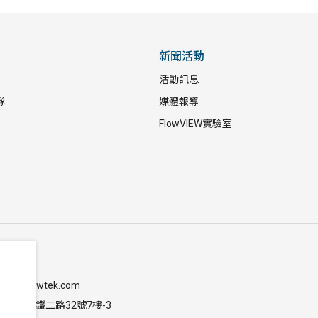
新聞活動
活動訊息
隊
媒體報導
FlowVIEW實驗室
-9633
@flowviewtek.com
竹北市高鐵二路32號7樓-3